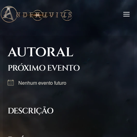
Ir
Rolar
para
para
o
cima
conteúdo
autoral
PRÓXIMO EVENTO
Nenhum evento futuro
DESCRIÇÃO