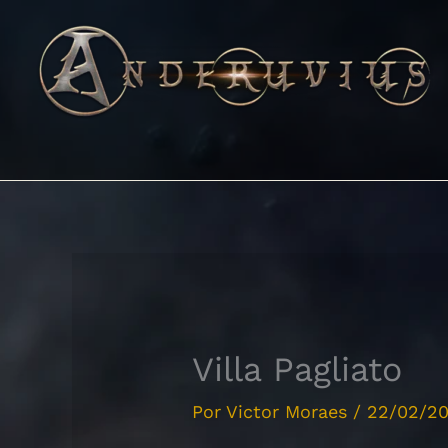
Ir
para
o
conteúdo
Villa Pagliato
Por
Victor Moraes
/
22/02/2