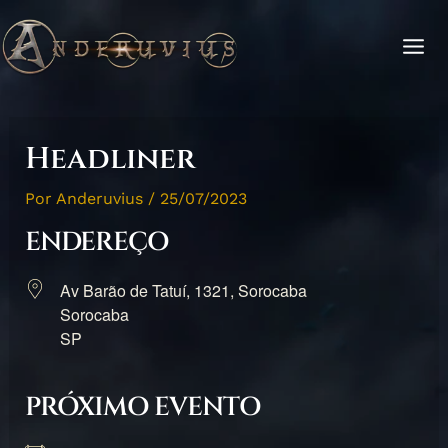
Ir
Rolar
para
para
o
cima
conteúdo
Headliner
Por
Anderuvius
/
25/07/2023
ENDEREÇO
Av Barão de Tatuí, 1321, Sorocaba
Sorocaba
SP
PRÓXIMO EVENTO