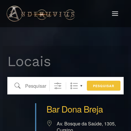
Pesquisar
Ir
para
o
conteúdo
Locais
PESQUISAR
Bar Dona Breja
Av. Bosque da Saúde, 1305,
Cursino